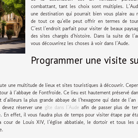
combattant, tant les choix sont multiples. L’Au
une destination qui pourrait bien vous plaire au 
de tout ce qu’elle peut offrir en termes de tou
C’est l’endroit parfait pour visiter de beaux paysa
des sites chargés d’histoire. Dans la suite de l’ar
vous découvrirez les choses à voir dans l’Aude.
Programmer une visite su
ute une multitude de lieux et sites touristiques à découvrir. Cepe
 tour à l’abbaye de Fontfroide. Ce lieu est hautement préservé da
st d’ailleurs la plus grande abbaye de l’hexagone qui date de l’an
s devez réserver une
gîte dans l’Aude
afin de passer plus de te
e. En effet, il vous faudra plus de temps pour visiter étape par ét
la cour de Louis XIV, l’église abbatiale, le dortoir et tous les 
e.