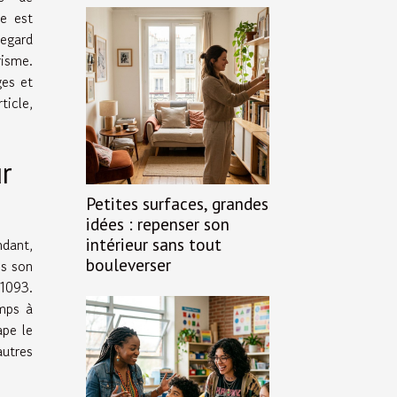
de est
regard
risme.
ges et
ticle,
r
Petites surfaces, grandes
idées : repenser son
intérieur sans tout
ndant,
bouleverser
ns son
 1093.
mps à
ape le
autres