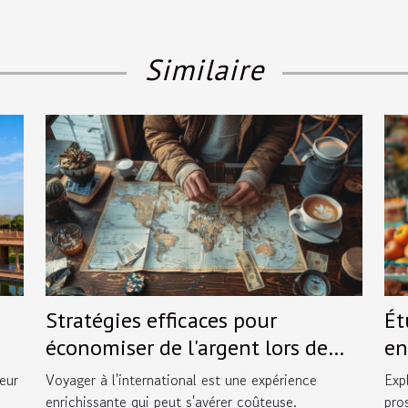
Similaire
Stratégies efficaces pour
Ét
économiser de l'argent lors de
en
voyages internationaux
ém
eur
Voyager à l'international est une expérience
Exp
.
enrichissante qui peut s'avérer coûteuse.
pro