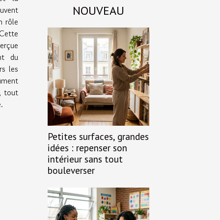
NOUVEAU
ouvent
n rôle
 Cette
erçue
nt du
rs les
ument
, tout
.
Petites surfaces, grandes
idées : repenser son
intérieur sans tout
bouleverser