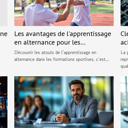
gne
Les avantages de l'apprentissage
Cl
en alternance pour les
ac
formations sportives
Découvrir les atouts de l’apprentissage en
La 
alternance dans les formations sportives, c’est...
rep
qual