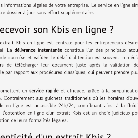
s informations légales de votre entreprise. Le service en ligne sim
e dossier à jour sans effort supplémentaire.
recevoir son Kbis en ligne ?
extrait Kbis en ligne est centrale pour les entrepreneurs désir
lai. La
délivrance instantanée
constitue l'un des principaux ato
nde soumise et validée, le délai d'obtention est souvent immédi
rs de télécharger leur document juste après la validation de
e par rapport aux procédures classiques, qui peuvent prendre plu
promettent un
service rapide
et efficace, grâce à la simplificati
e
. Contrairement aux guichets traditionnels où les horaires d'ouv
e en ligne est accessible 24h/24, contribuant ainsi à la fluid
l'obtention en ligne d'un extrait Kbis est un choix judicieux po
tion de leurs formalités légales.
nticité d'un extrait Kbis ?