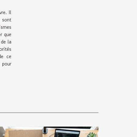
re. Il
i sont
nismes
er que
 de la
orités
 de ce
s pour