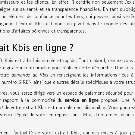
isseurs et les clients. En effet, il certifie non seulement l'exi
eigne sur sa santé et sa transparence financière. En tant qu'obli
un élément de confiance pour les tiers, qui peuvent ainsi vérifi
vigueur. L'extrait Kbis est donc un pivot dans le monde des aff
ations d'affaires pérennes et transparentes.
it Kbis en ligne ?
t Kbis est à la fois simple et rapide. Tout d'abord, rendez-vous 
e digitale incontournable pour réaliser cette démarche. Une fois 
 votre
demande de Kbis
en renseignant les informations liées à
e numéro SIREN ainsi que d'autres détails spécifiques à votre stru
res, vous serez dirigé vers un espace de paiement sécurisé pour 
par rapport à la commodité du
service en ligne
proposé. Une fo
at
de votre extrait Kbis est normalement disponible. Vous pourrez
istence légale de votre entreprise sans délai, directement depuis
rement l'actualité de votre extrait Kbis, car des mises à jour p