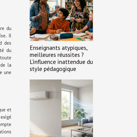
tre du
se. Il
nd des
Enseignants atypiques,
ité du
meilleures réussites ?
toute
L’influence inattendue du
 de la
style pédagogique
ue une
que et
exigé
compte
ations