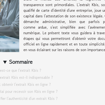
transparence sont primordiales. L'extrait Kbis, s
qualifié de carte d'identité d'une entreprise, joue u
capital dans l'attestation de son existence légale.
démarche administrative, bien que parfois p
comme ardue, s'est simplifiée avec l'avèneme
numérique. Le présent texte vous guidera à trave
étapes qui vous permettront d'obtenir votre doc
officiel en ligne rapidement et en toute simplicité
en vous éclairant sur les raisons de son importance
Sommaire
est-ce que l'extrait Kbis ?
extrait Kbis est-il indispensable ?
btenir l'extrait Kbis en ligne ?
lai pour recevoir son Kbis en ligne ?
er l'authenticité d'un extrait Kbis ?