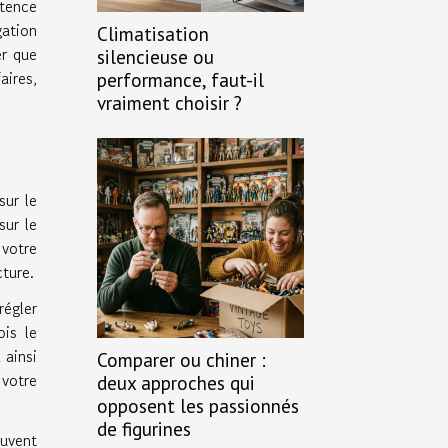
stence
gation
Climatisation
er que
silencieuse ou
aires,
performance, faut-il
vraiment choisir ?
sur le
sur le
 votre
cture.
régler
is le
 ainsi
Comparer ou chiner :
 votre
deux approches qui
opposent les passionnés
de figurines
euvent