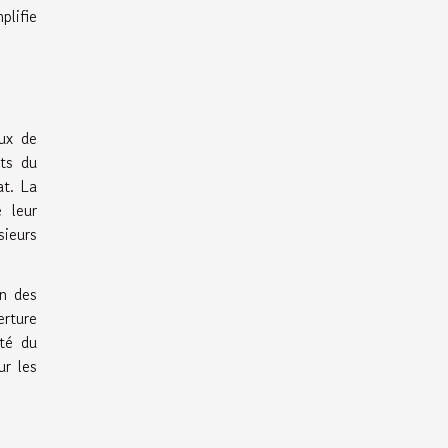
plifie
eux de
uts du
at. La
 leur
sieurs
on des
erture
ité du
ur les