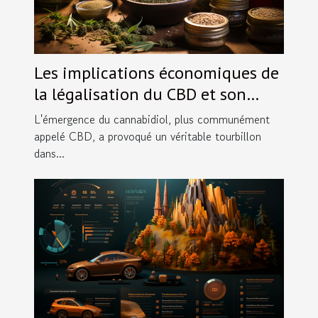
Les implications économiques de
la légalisation du CBD et son
impact sur l'industrie du chanvre
L'émergence du cannabidiol, plus communément
en France
appelé CBD, a provoqué un véritable tourbillon
dans...