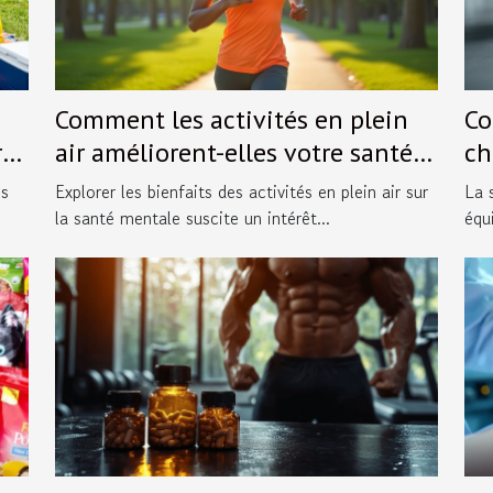
Comment les activités en plein
Co
rs
air améliorent-elles votre santé
ch
s ?
mentale ?
vo
ns
Explorer les bienfaits des activités en plein air sur
La 
la santé mentale suscite un intérêt...
équ