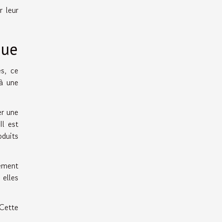
r leur
que
es, ce
 à une
er une
Il est
oduits
lement
 elles
Cette