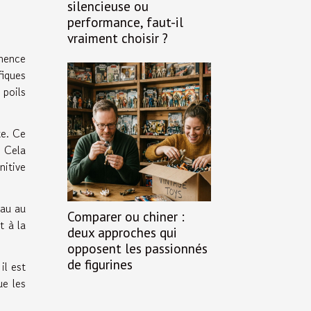
silencieuse ou
performance, faut-il
vraiment choisir ?
anence
fiques
 poils
te. Ce
. Cela
nitive
eau au
Comparer ou chiner :
t à la
deux approches qui
opposent les passionnés
de figurines
il est
ue les