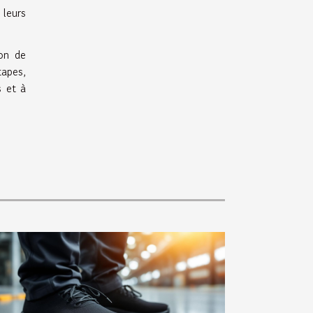
 leurs
ion de
tapes,
s et à