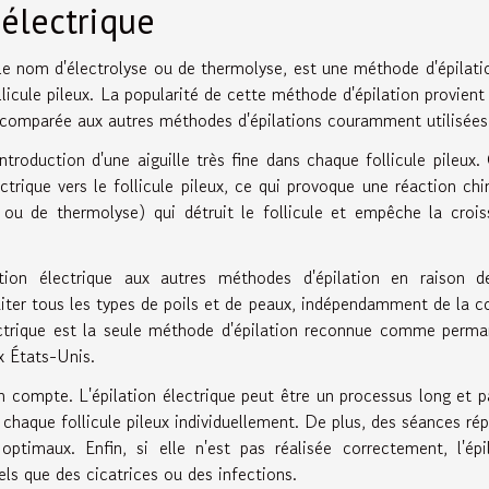
 électrique
le nom d'électrolyse ou de thermolyse, est une méthode d'épilati
ollicule pileux. La popularité de cette méthode d'épilation provient
e comparée aux autres méthodes d'épilations couramment utilisées
introduction d'une aiguille très fine dans chaque follicule pileux.
lectrique vers le follicule pileux, ce qui provoque une réaction ch
se ou de thermolyse) qui détruit le follicule et empêche la croi
ation électrique aux autres méthodes d'épilation en raison d
aiter tous les types de poils et de peaux, indépendamment de la c
lectrique est la seule méthode d'épilation reconnue comme perm
x États-Unis.
 compte. L'épilation électrique peut être un processus long et p
r chaque follicule pileux individuellement. De plus, des séances ré
ptimaux. Enfin, si elle n'est pas réalisée correctement, l'épi
els que des cicatrices ou des infections.