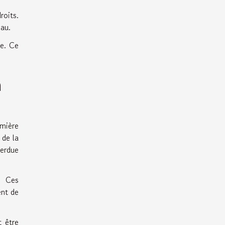
roits.
au.
ue. Ce
n
umière
 de la
perdue
. Ces
ent de
t être