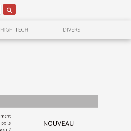
/HIGH-TECH
DIVERS
mment
NOUVEAU
poils
peau ?