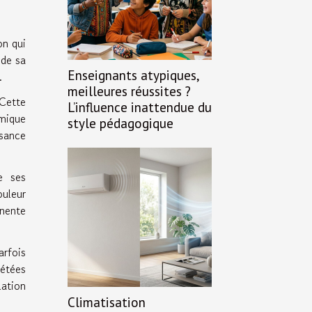
on qui
 de sa
Enseignants atypiques,
.
meilleures réussites ?
 Cette
L’influence inattendue du
imique
style pédagogique
ssance
e ses
ouleur
anente
arfois
pétées
lation
Climatisation