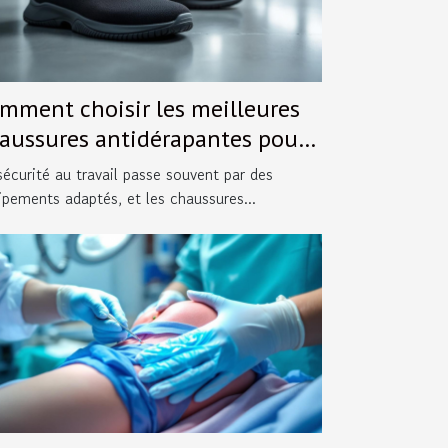
mment choisir les meilleures
aussures antidérapantes pour
tre profession ?
sécurité au travail passe souvent par des
ipements adaptés, et les chaussures...