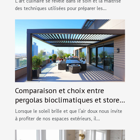
L'art culinaire se révèle dans le soin et la maîtrise
des techniques utilisées pour préparer les...
Comparaison et choix entre
pergolas bioclimatiques et stores
extérieurs
Lorsque le soleil brille et que l'air doux nous invite
à profiter de nos espaces extérieurs, il...