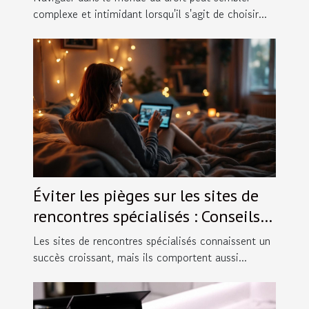
complexe et intimidant lorsqu'il s'agit de choisir...
Éviter les pièges sur les sites de
rencontres spécialisés : Conseils
pratiques.
Les sites de rencontres spécialisés connaissent un
succès croissant, mais ils comportent aussi...