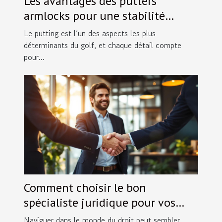
Les avantages des putters
armlocks pour une stabilité
accrue
Le putting est l’un des aspects les plus
déterminants du golf, et chaque détail compte
pour...
Comment choisir le bon
spécialiste juridique pour vos
besoins spécifiques ?
Naviguer dans le monde du droit peut sembler