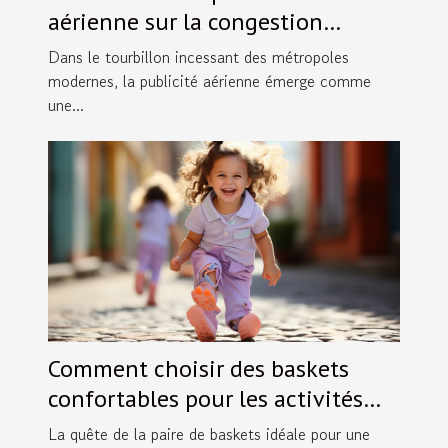
aérienne sur la congestion
visuelle dans les villes
Dans le tourbillon incessant des métropoles
modernes, la publicité aérienne émerge comme
une...
Comment choisir des baskets
confortables pour les activités
des petites filles en taille 30
La quête de la paire de baskets idéale pour une