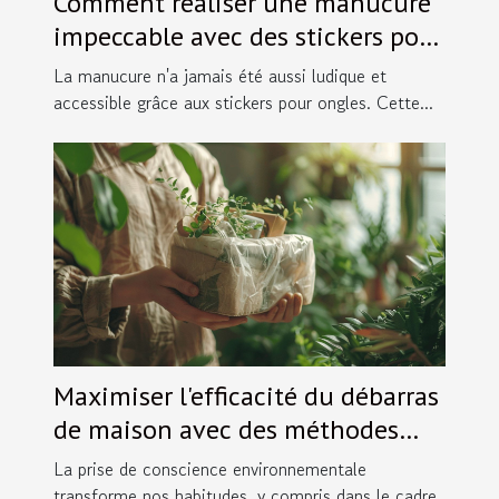
Comment réaliser une manucure
impeccable avec des stickers pour
ongles
La manucure n'a jamais été aussi ludique et
accessible grâce aux stickers pour ongles. Cette...
Maximiser l'efficacité du débarras
de maison avec des méthodes
écologiques
La prise de conscience environnementale
transforme nos habitudes, y compris dans le cadre