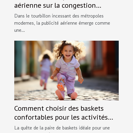
aérienne sur la congestion
visuelle dans les villes
Dans le tourbillon incessant des métropoles
modernes, la publicité aérienne émerge comme
une...
Comment choisir des baskets
confortables pour les activités
des petites filles en taille 30
La quête de la paire de baskets idéale pour une