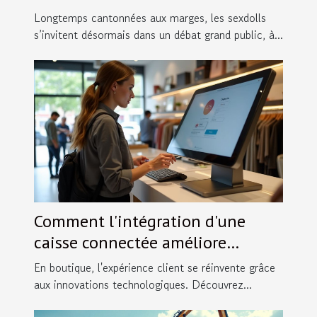
l’équilibre du couple moderne
Longtemps cantonnées aux marges, les sexdolls
s’invitent désormais dans un débat grand public, à...
Comment l'intégration d'une
caisse connectée améliore
l'expérience client en boutique ?
En boutique, l'expérience client se réinvente grâce
aux innovations technologiques. Découvrez...