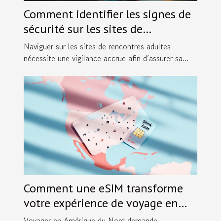
Comment identifier les signes de
sécurité sur les sites de
rencontres adultes ?
Naviguer sur les sites de rencontres adultes
nécessite une vigilance accrue afin d’assurer sa...
Comment une eSIM transforme
votre expérience de voyage en
Amérique du Nord ?
Voyager en Amérique du Nord demande