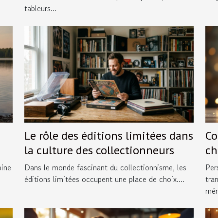
tableurs...
Le rôle des éditions limitées dans
Co
la culture des collectionneurs
ch
sp
bine
Dans le monde fascinant du collectionnisme, les
Per
éditions limitées occupent une place de choix....
tra
mém