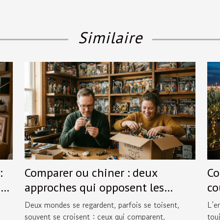
Similaire
:
Comparer ou chiner : deux
Co
t
approches qui opposent les
co
passionnés de figurines
la 
Deux mondes se regardent, parfois se toisent,
L’e
souvent se croisent : ceux qui comparent,
touj