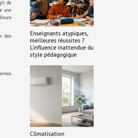
agit de
ne une
lleure
Enseignants atypiques,
er des
meilleures réussites ?
L’influence inattendue du
style pédagogique
rentes
Climatisation