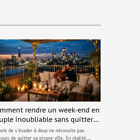
mment rendre un week-end en
uple inoubliable sans quitter
ville ?
nvie de s’évader à deux ne nécessite pas
ours de quitter sa propre ville. En réalité,...