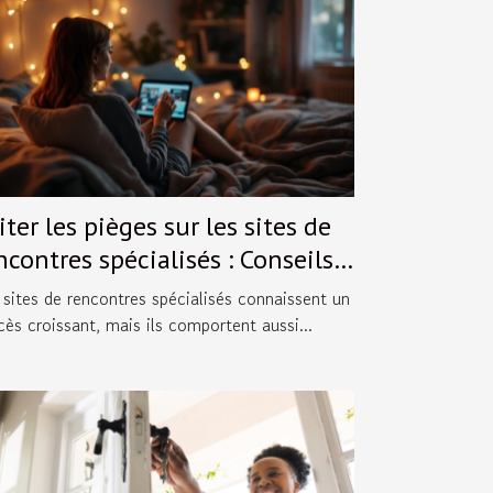
iter les pièges sur les sites de
ncontres spécialisés : Conseils
atiques.
 sites de rencontres spécialisés connaissent un
cès croissant, mais ils comportent aussi...