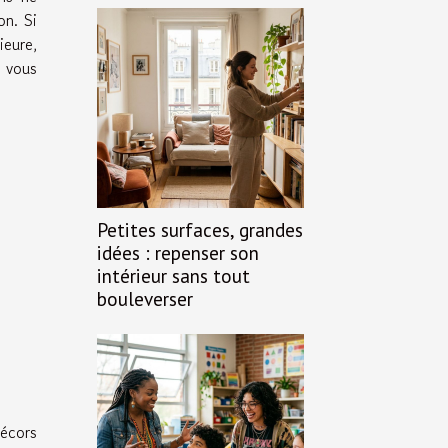
on. Si
eure,
 vous
Petites surfaces, grandes
idées : repenser son
intérieur sans tout
bouleverser
décors