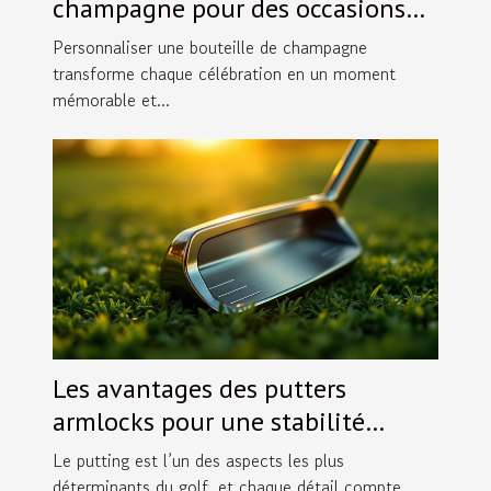
champagne pour des occasions
spéciales ?
Personnaliser une bouteille de champagne
transforme chaque célébration en un moment
mémorable et...
Les avantages des putters
armlocks pour une stabilité
accrue
Le putting est l’un des aspects les plus
déterminants du golf, et chaque détail compte